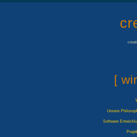
cr
creat
[ wir
Unsere Philosop
Software Entwickl
Proje